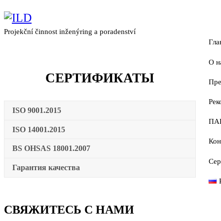
Projekční činnost inženýring a poradenství
Гла
О н
СЕРТИФИКАТЫ
Пре
И
Рек
И
Ф
ISO 9001.2015
ПА
G
П
ISO 14001.2015
Кон
Ф
BS OHSAS 18001.2007
Сер
О
К
Гарантия качества
С
Ц
СВЯЖИТЕСЬ С НАМИ
М