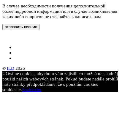
В случае необходимости получения дополнительной,
более подробной информации или в случае возникновения
каких-либо вопросов не стесняйтесь написать нам
©
ILD
2026
Užíváme cookies, abychom vám zajistili co možná nejsnadnější
použití našich webových stránek. Pokud budete nadále prohlížet
naše stránky předpokládáme, že s použitím cookies
souhlasíte.
Souhlasím