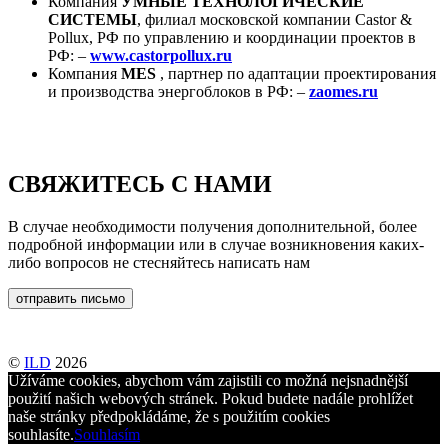
Компания
УМНЫЕ ТЕХНОЛОГИЧЕСКИЕ
СИСТЕМЫ
, филиал московской компании Castor &
Pollux, РФ по управлению и координации проектов в
РФ: –
www.castorpollux.ru
Компания
MES
, партнер по адаптации проектирования
и производства энергоблоков в РФ: –
zaomes.ru
СВЯЖИТЕСЬ С НАМИ
В случае необходимости получения дополнительной, более
подробной информации или в случае возникновения каких-
либо вопросов не стесняйтесь написать нам
©
ILD
2026
Užíváme cookies, abychom vám zajistili co možná nejsnadnější
použití našich webových stránek. Pokud budete nadále prohlížet
naše stránky předpokládáme, že s použitím cookies
souhlasíte.
Souhlasím