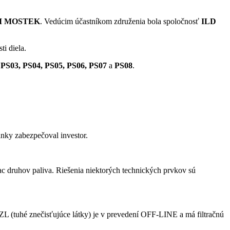
M MOSTEK
. Vedúcim účastníkom združenia bola spoločnosť
ILD
i diela.
 PS03, PS04, PS05, PS06, PS07
a
PS08
.
linky zabezpečoval investor.
c druhov paliva. Riešenia niektorých technických prvkov sú
ZL (tuhé znečisťujúce látky) je v prevedení OFF-LINE a má filtračnú