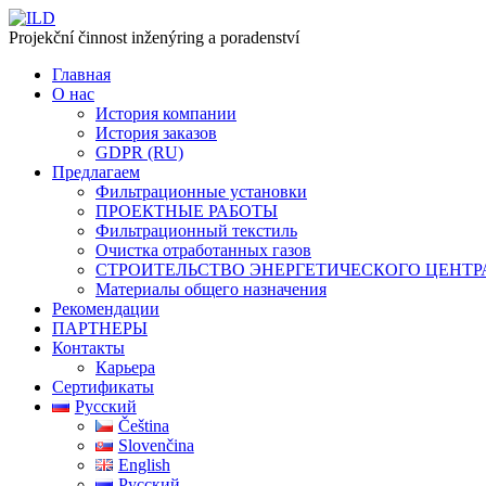
Projekční činnost inženýring a poradenství
Главная
О нас
История компании
История заказов
GDPR (RU)
Предлагаем
Фильтрационные установки
ПРОЕКТНЫЕ РАБОТЫ
Фильтрационный текстиль
Очистка отработанных газов
СТРОИТЕЛЬСТВО ЭНЕРГЕТИЧЕСКОГО ЦЕНТР
Материалы общего назначения
Рекомендации
ПАРТНЕРЫ
Контакты
Карьера
Сертификаты
Русский
Čeština
Slovenčina
English
Русский