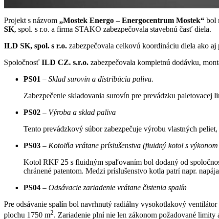
Projekt s názvom
„Mostek Energo – Energocentrum Mostek“
bol 
SK
, spol. s r.o. a firma STAKO zabezpečovala stavebnú časť diela.
ILD SK, spol. s r.o.
zabezpečovala celkovú koordináciu diela ako aj p
Spoločnosť
ILD CZ. s.r.o.
zabezpečovala kompletnú dodávku, montá
PS01
–
Sklad surovín a distribúcia paliva.
Zabezpečenie skladovania surovín pre prevádzku paletovacej li
PS02
–
Výroba a sklad paliva
Tento prevádzkový súbor zabezpečuje výrobu vlastných peliet, 
PS03
–
Kotolňa vrátane príslušenstva (fluidný kotol s výkonom 
Kotol RKF 25 s fluidným spaľovaním bol dodaný od spoločnost
chránené patentom. Medzi príslušenstvo kotla patrí napr. napá
PS04
–
Odsávacie zariadenie vrátane čistenia spalín
Pre odsávanie spalín bol navrhnutý radiálny vysokotlakový ventiláto
2
plochu 1750 m
. Zariadenie plní nie len zákonom požadované limity