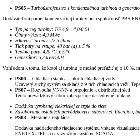
PS05
–
Turboústrojenstvo s kondenzačnou turbínou a generát
Dodávateľom parnej kondenzačnej turbíny bola spoločnosť PBS E
Typ parnej turbíny: TG 4,9 – 4,0/0,01
Činný výkon: 4,9 MWe
Hltavosť turbíny: 22,5 t/hod
Tlak pary na vstupe: 40 bar (a) ± 5 %
Teplota pary: 420 °C ± 5 °C
Generátor: 6,3 kVA/50H
Vzhľadom k tomu, že kotol aj turbínu je možné preťažiť aj o 10 %,
PS06
– Chladiaca stanica – okruh chladiacej vody.
Uzavretý suchý systém sa skladá z 9-tich chladiacich veží. T
PS07
– Rozvodňa VN/NN a pripojenie k distribučnej sieti
Tento prevádzkový súbor zabezpečuje nasledovné funkcie:
Dodávku vyrobenej elektrickej energie do siete
Zásobovanie ostatných prevádzkových súborov el. Energiou, buď
PS08 –
Meranie a regulácia
Dodávka nadriadeného riadiaceho systému vrátane vizualizácie
ENETEX-TEP s.r.o. s využitím systému SCADA.