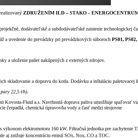
realizovaný
ZDRUŽENÍM ILD – STAKO – ENERGOCENTRU
rojekčné, dodávateľské a subdodávateľské zaistenie technologickej čast
ž a uvedenie do prevádzky pri prevádzkových súboroch
PS01, PS02,
nky a uloženie paliet nakúpených z externých zdrojov.
ich skladovanie a dopravu do kotla. Dodávku a inštaláciu paletovacej 
pary 22,5 t/h).
i Kovosta-Fluid a.s. Navrhnutá doprava paliva umožňuje spaľovať via
jacie čerpadlá, chemická úpravovňa vody a časť medzi strojovne
r s výkonom elektromotoru 160 kW. Filtračná jednotka pre zachytenie T
 ale aj znižuje koncentráciu emisií SOx, Nox, CO a TOC.