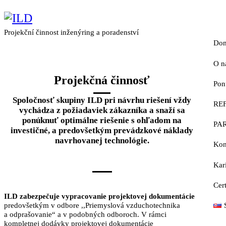
Projekční činnost inženýring a poradenství
Do
O n
Projekčná činnosť
Pon
H
Spoločnosť skupiny ILD pri návrhu riešení vždy
RE
H
F
vychádza z požiadaviek zákazníka a snaží sa
ponúknuť optimálne riešenie s ohľadom na
PA
P
investičné, a predovšetkým prevádzkové náklady
navrhovanej technológie.
Kon
F
Kar
Č
Cert
V
ILD zabezpečuje vypracovanie projektovej dokumentácie
predovšetkým v odbore ,,Priemyslová vzduchotechnika
a odprašovanie“ a v podobných odboroch. V rámci
kompletnej dodávky projektovej dokumentácie