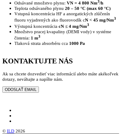
3
Odsávané množstvo plynu:
VN = 4 800 Nm
/h
Teplota odsávaného plynu
20 – 50 °C (max 60 °C)
Vstupná koncentrácia HF a anorgatických zlúčenín
3
fluoru vyjadrených ako fluorovodík c
N < 45 mg/Nm
3
Výstupná koncentrácia
cN ≤ 4 mg/Nm
Množstvo pracej kvapaliny (DEMI vody) v systéme
3
čistenia:
1 m
Tlaková strata absorbéru cca
1000 Pa
KONTAKTUJTE NÁS
Ak sa chcete dozvedieť viac informácií alebo máte akékoľvek
dotazy, neváhajte a napíšte nám.
©
ILD
2026