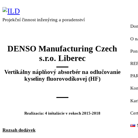
Projekční činnost inženýring a poradenství
Do
O n
DENSO Manufacturing Czech
Pon
H
s.r.o. Liberec
RE
H
F
Vertikálny náplňový absorbér na odlučovanie
PA
P
kyseliny fluorovodíkovej (HF)
Kon
F
Kar
Č
Cert
V
Realizacia: 4 inštalácie v rokoch 2015-2018
Rozsah dodávek